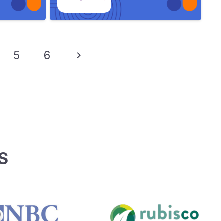
5
6
S