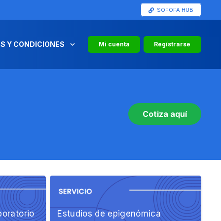
SOFOFA HUB
S Y CONDICIONES
Mi cuenta
Regístrarse
Cotiza aquí
boratorio
Estudios de epigenómica