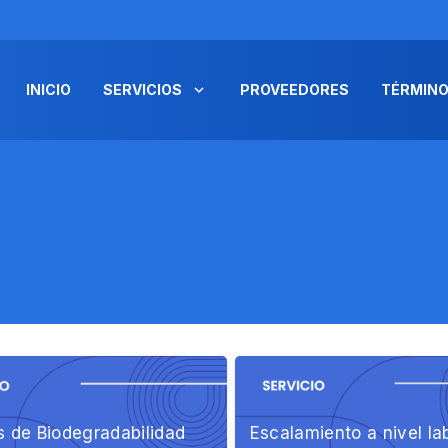
INICIO
SERVICIOS
PROVEEDORES
TÉRMINO
 de Biodegradabilidad
Escalamiento a nivel la