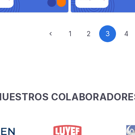
1
2
3
4
NUESTROS COLABORADORE