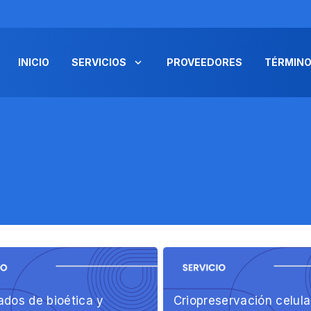
INICIO
SERVICIOS
PROVEEDORES
TÉRMINO
cados de bioética y
Criopreservación celula