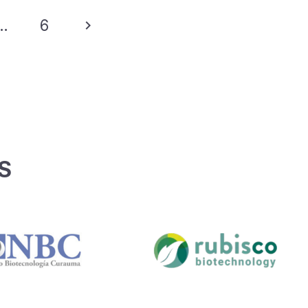
…
6
S