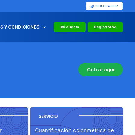
SOFOFA HUB
S Y CONDICIONES
Mi cuenta
Regístrarse
Cotiza aquí
r
Cuantificación colorimétrica de