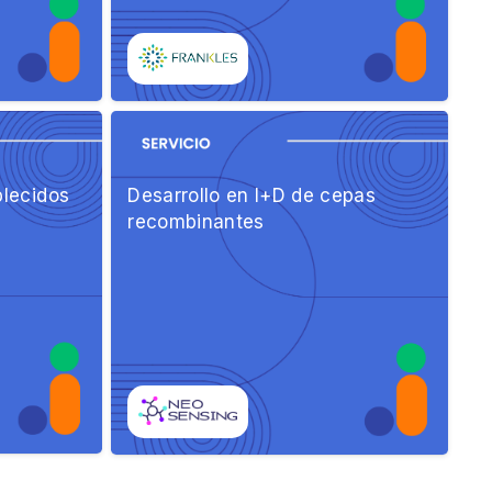
blecidos
Desarrollo en I+D de cepas
recombinantes