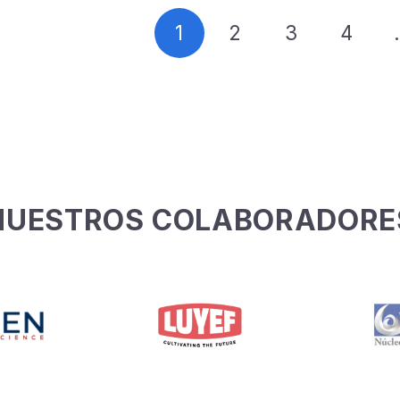
1
2
3
4
NUESTROS COLABORADORE