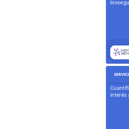
biosegu
Cuantif
interés