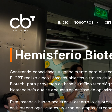
INICIO
NOSOTROS
CBT
Hemisferio Bio
Generando capacidades y conocimiento para el esca
El CBT realizó cinco llamados abiertos a través de l
Biotech, para proyectos de base científico tecnológ
biotecnología que se encuentren en fase de optimiza
Esta instancia buscó acelerar el desarrollo de prod
en biotecnología, que estuvieran en etapas cercanas