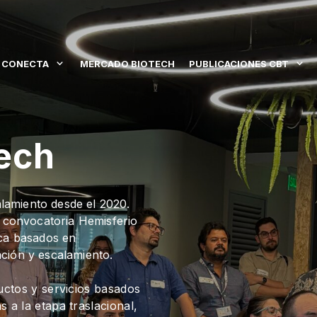
 CONECTA
MERCADO BIOTECH
PUBLICACIONES CBT
tech
lamiento desde el 2020.
a convocatoria Hemisferio
ica basados en
ción y escalamiento.
uctos y servicios basados
 a la etapa traslacional,