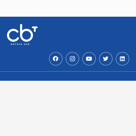
Av. Andrés Bello 2777 – Piso 15 – Oficina
1501
Las Condes – RM – Chile
contacto@sofofahub.cl