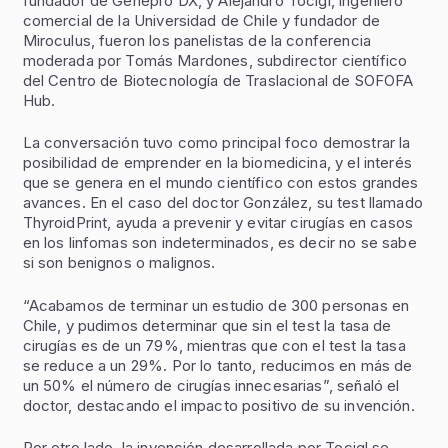
fundador de Genepro DX, y Alejandro Tocigl, ingeniero
comercial de la Universidad de Chile y fundador de
Miroculus, fueron los panelistas de la conferencia
moderada por Tomás Mardones, subdirector científico
del Centro de Biotecnología de Traslacional de SOFOFA
Hub.
La conversación tuvo como principal foco demostrar la
posibilidad de emprender en la biomedicina, y el interés
que se genera en el mundo científico con estos grandes
avances. En el caso del doctor González, su test llamado
ThyroidPrint, ayuda a prevenir y evitar cirugías en casos
en los linfomas son indeterminados, es decir no se sabe
si son benignos o malignos.
“Acabamos de terminar un estudio de 300 personas en
Chile, y pudimos determinar que sin el test la tasa de
cirugías es de un 79%, mientras que con el test la tasa
se reduce a un 29%. Por lo tanto, reducimos en más de
un 50% el número de cirugías innecesarias”, señaló el
doctor, destacando el impacto positivo de su invención.
Por otro lado, la invención desarrollada por Tocigl se