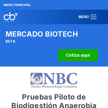
MENÚ PRINCIPAL
MENÚ
MERCADO BIOTECH
BETA
Cotiza aquí
Pruebas Piloto de
Biodigestión Anaerobia