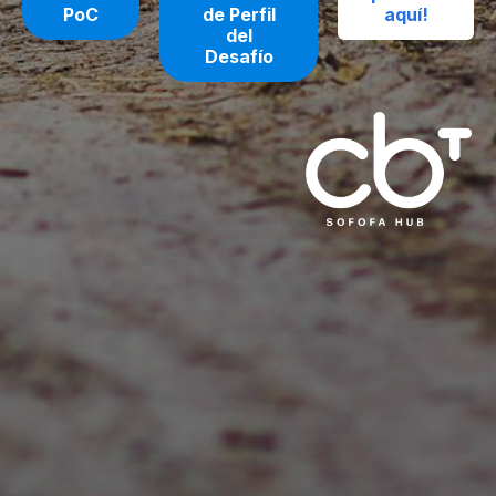
PoC
de Perfil
aquí!
del
Desafío