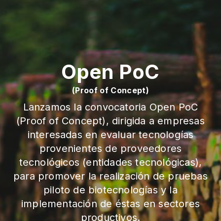
Open PoC
(Proof of Concept)
Lanzamos la convocatoria Open PoC
(Proof of Concept), dirigida a empresas
interesadas en evaluar tecnologías
provenientes de proveedores
tecnológicos (entidades tecnológicas),
para promover la realización de pruebas
piloto de biotecnologías y la
implementación de éstas en sectores
productivos.