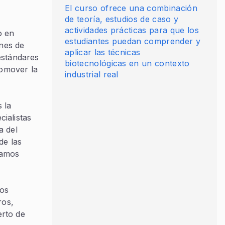
El curso ofrece una combinación
de teoría, estudios de caso y
actividades prácticas para que los
o en
estudiantes puedan comprender y
ones de
aplicar las técnicas
estándares
biotecnológicas en un contexto
romover la
industrial real
 la
cialistas
a del
de las
ramos
los
ros,
erto de