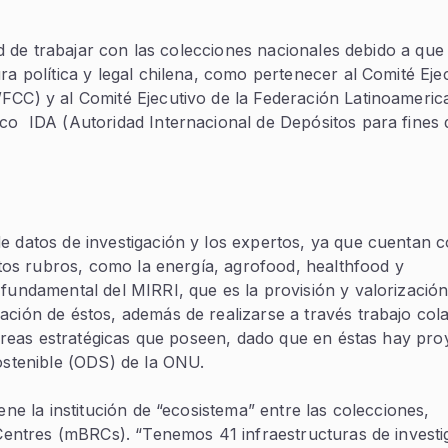
dad de trabajar con las colecciones nacionales debido a que
ra política y legal chilena, como pertenecer al Comité Eje
FCC) y al Comité Ejecutivo de la Federación Latinoameric
co IDA (Autoridad Internacional de Depósitos para fines 
e datos de investigación y los expertos, ya que cuentan 
intos rubros, como la energía, agrofood, healthfood y
 fundamental del MIRRI, que es la provisión y valorizació
ación de éstos, además de realizarse a través trabajo col
e áreas estratégicas que poseen, dado que en éstas hay pro
sostenible (ODS) de la ONU.
ene la institución de “ecosistema” entre las colecciones,
e Centres (mBRCs). “Tenemos 41 infraestructuras de investi