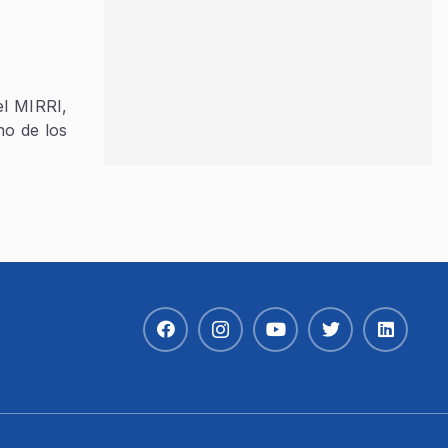
el MIRRI,
no de los