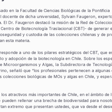
ado en la Facultad de Ciencias Biológicas de la Pontificia
 docente de dicha universidad, Sylvain Faugeron, expert
a. El Dr. Faugeron destacó la misión de la Red de Colecci
 Centro de Biotecnología Traslacional (CBT)- de generar 
ioseguridad y custodia de las colecciones chilenas y de p
tan esta materia.
sponde a uno de los pilares estratégicos del CBT, que es
lo y adopción de la biotecnología en Chile. Sobre los espe
de Microorganismos y Algas, la Subdirectora de Tecnologí
ino, señaló que “los profesionales pertenecen a algunas 
las colecciones biológicas de MOs y algas en Chile, y espe
los atractivos más importantes de Chile, en el ámbito de 
le pueden rellenar una brecha de biodiversidad para nosot
tan extremo que presentan ustedes, que va desde el desi