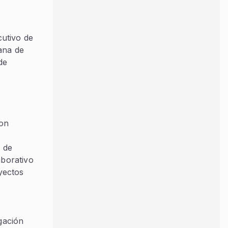
cutivo de
ana de
de
con
n de
aborativo
yectos
gación